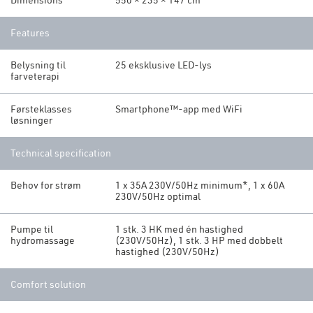
Dimensions
550 × 235 × 147 cm
Features
Belysning til
25 eksklusive LED-lys
farveterapi
Førsteklasses
Smartphone™-app med WiFi
løsninger
Technical specification
Behov for strøm
1 x 35A 230V/50Hz minimum*, 1 x 60A
230V/50Hz optimal
Pumpe til
1 stk. 3 HK med én hastighed
hydromassage
(230V/50Hz), 1 stk. 3 HP med dobbelt
hastighed (230V/50Hz)
Comfort solution