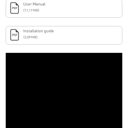
User Manual
PDF
(11,17 MB)
Installation guide
PDF
(2,09 MB)