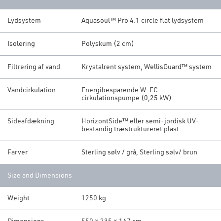
Lydsystem
Aquasoul™ Pro 4.1 circle flat lydsystem
Isolering
Polyskum (2 cm)
Filtrering af vand
Krystalrent system, WellisGuard™ system
Vandcirkulation
Energibesparende W-EC-
cirkulationspumpe (0,25 kW)
Sideafdækning
HorizontSide™ eller semi-jordisk UV-
bestandig træstruktureret plast
Farver
Sterling sølv / grå, Sterling sølv/ brun
Size and Dimensions
Weight
1250 kg