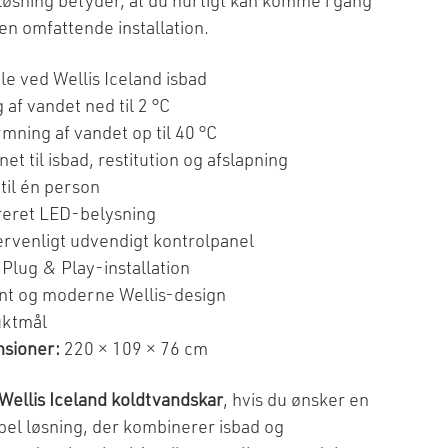
løsning betyder, at du hurtigt kan komme i gang
en omfattende installation.
le ved Wellis Iceland isbad
 af vandet ned til 2 °C
mning af vandet op til 40 °C
et til isbad, restitution og afslapning
 til én person
reret LED-belysning
rvenligt udvendigt kontrolpanel
 Plug & Play-installation
nt og moderne Wellis-design
uktmål
sioner:
220 × 109 × 76 cm
Wellis Iceland koldtvandskar
, hvis du ønsker en
ibel løsning, der kombinerer isbad og