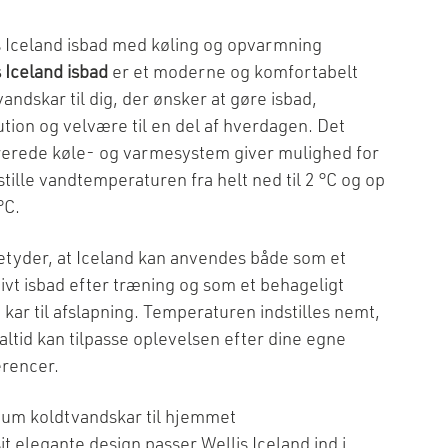
s Iceland isbad med køling og opvarmning
s Iceland isbad
er et moderne og komfortabelt
andskar til dig, der ønsker at gøre isbad,
ution og velvære til en del af hverdagen. Det
rerede køle- og varmesystem giver mulighed for
stille vandtemperaturen fra helt ned til 2 °C og op
 °C.
etyder, at Iceland kan anvendes både som et
tivt isbad efter træning og som et behageligt
 kar til afslapning. Temperaturen indstilles nemt,
 altid kan tilpasse oplevelsen efter dine egne
rencer.
um koldtvandskar til hjemmet
it elegante design passer Wellis Iceland ind i