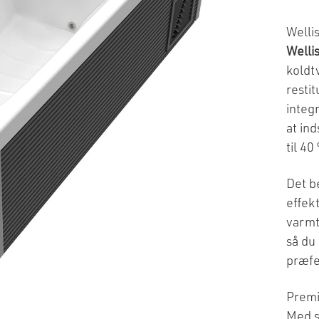
Welli
Welli
koldtv
restit
integ
at ind
til 40
Det b
effek
varmt
så du
præfe
Premi
Med s