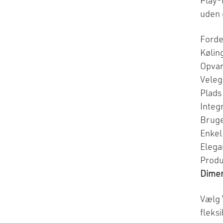
Play-
uden 
Forde
Køling
Opvar
Velegn
Plads
Integ
Bruge
Enkel
Elega
Prod
Dimen
Vælg
fleks