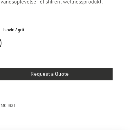
vandsoplevelse i ét stilrent wellnessprodukt.
: Ishvid / grå
Request a Quote
M00831