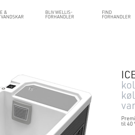
E &
BLIV WELLIS-
FIND
TVANDSKAR
FORHANDLER
FORHANDLER
IC
ko
kø
va
Premi
til 40