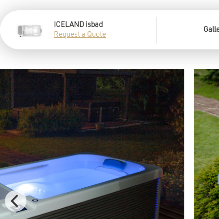
ICELAND isbad
Gall
Request a Quote