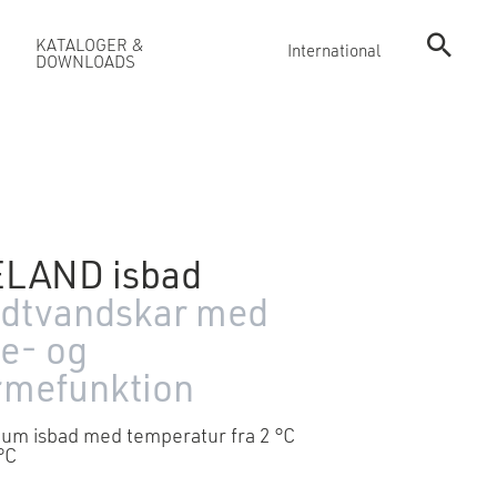
KATALOGER &
International
DOWNLOADS
ELAND isbad
ldtvandskar med
le- og
rmefunktion
um isbad med temperatur fra 2 °C
 °C