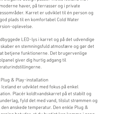
moderne haver, på terrasser og i private
essområder. Karret er udviklet til én person og
 god plads til en komfortabel Cold Water
sion-oplevelse.
ndbyggede LED-lys i karret og på det udvendige
 skaber en stemningsfuld atmosfære og gør det
at betjene funktionerne. Det brugervenlige
lpanel giver dig hurtig adgang til
raturindstillingerne.
 Plug & Play-installation
s Iceland er udviklet med fokus på enkel
lation. Placér koldtvandskarret på et stabilt og
 underlag, fyld det med vand, tilslut strømmen og
il den ønskede temperatur. Den enkle Plug &