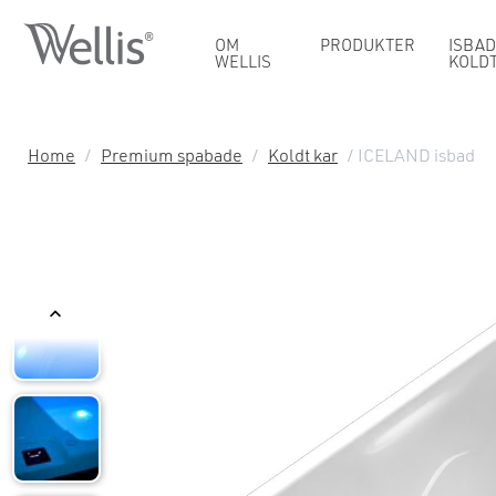
OM
PRODUKTER
ISBAD
WELLIS
KOLD
Home
/
Premium spabade
/
Koldt kar
/ ICELAND isbad