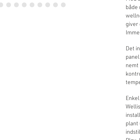
både 
welln
giver
Immer
Det i
panel
nemt 
kontro
tempe
Enkel
Welli
instal
plant
indst