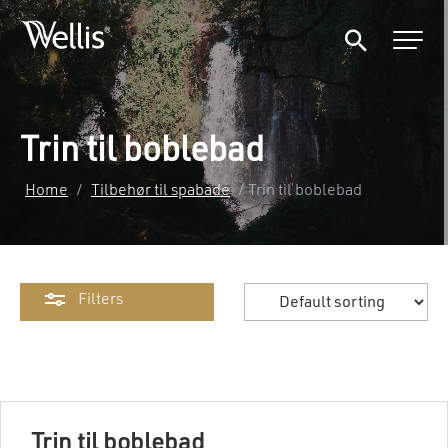
Trin til boblebad
Home
/
Tilbehør til spabade
/ Trin til boblebad
Filters
Trin til boblebad