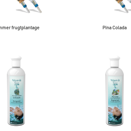
 til din pool.
ere: Coverløftere gør det nemt at løfte og lukke hot tub-coveret
overdækninger og tæpper: Termoovertræk og -tæpper hjælper m
 snavs i at trænge ind.
: Kemikalier sikrer, at vandet i vildmarksbadet er rent og hygiej
mer frugtplantage
Pina Colada
nde midler og andre kemikalier.
t store udvalg af Wellis’ tilbehør til vildmarksbadet, og gør d
! Wellis garanterer kvalitet og tilfredshed. Udforsk vores hjemmesid
 muligt ud af din spabadoplevelse med Wellis-tilbehør!