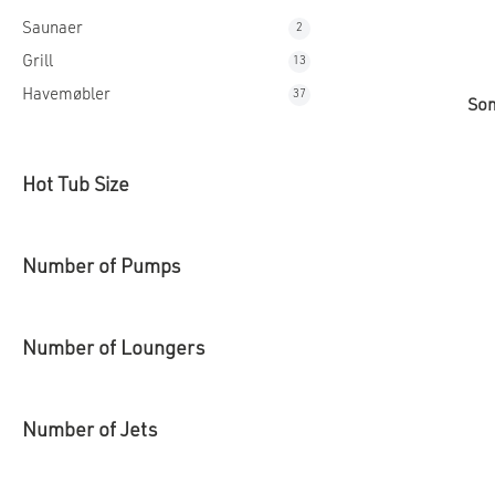
den rigtige
products
Dækselløft
Saunaer
2
2
Termiske 
products
Grill
13
13
forhindrer
products
Havemøbler
37
37
Kemikalier
Som
products
algedræbe
Udforsk de
fornøjelig
Hot Tub Size
og få mest
Number of Pumps
Number of Loungers
Number of Jets