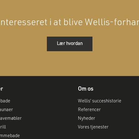
interesseret i at blive Wellis-forh
Lær hvordan
er
Om os
abade
Wellis’ succeshistorie
aunaer
Referencer
avemøbler
Nyheder
ill
Vores tjenester
vømmebade