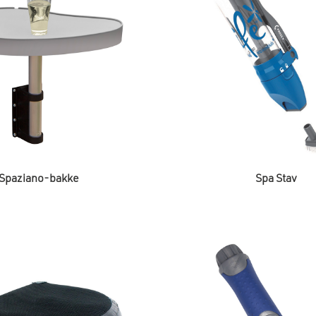
may
be
chosen
on
the
product
page
Spaziano-bakke
Spa Stav