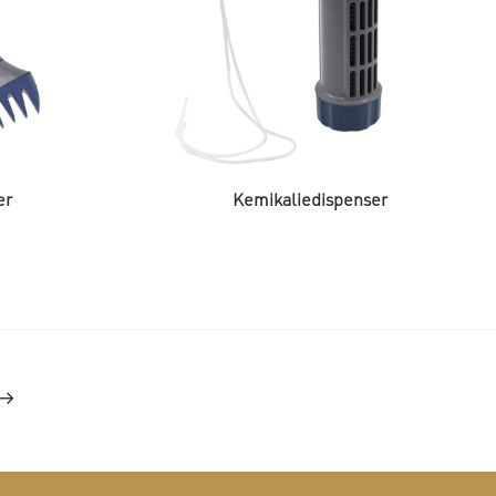
er
Kemikaliedispenser
→