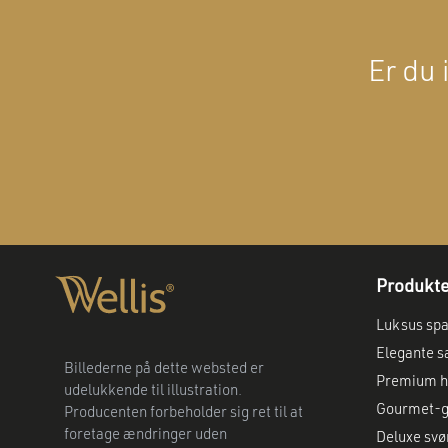
Er du 
Produkt
Luksus sp
Elegante s
Billederne på dette websted er
Premium h
udelukkende til illustration.
Gourmet-gr
Producenten forbeholder sig ret til at
foretage ændringer uden
Deluxe s