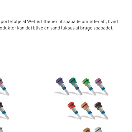
portefølje af Wellis tilbehør til spabade omfatter alt, hvad
rodukter kan det blive en sand luksus at bruge spabadet,
vedligeholdelse. Værktøjer til kontrol af vandkvaliteten og
rbliver rent og nemt at håndtere.
idrager til, at vildmarksbadet fungerer fejlfrit på lang
riske olier bringer forskellige naturlige dufte til
nu mere behageligt at bruge vildmarksbadet. For eksempel
lde vandet i vildmarksbadet varmt på en effektiv og
ind og ud af vildmarksbadet.
, især for børn og ældre.
t konstant krystalklart. I vores udvalg kan du nemt finde