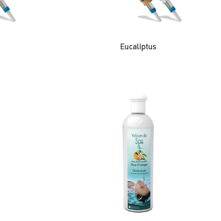
, hvilket letter brugen og øger sikkerheden.
ed at opretholde vandtemperaturen i vildmarksbadet og
nisk. Vores produkter omfatter pH-regulatorer,
Eucaliptus
in vildmarksbadoplevelse endnu mere behagelig og
e i detaljer, eller kontakt os for at få flere oplysninger,