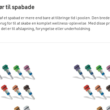
ør til spabade
f et spabad er mere end bare at tilbringe tid i poolen. Den brede 
brug for til at skabe en komplet wellness-oplevelse. Med disse p
det er til afslapning, foryngelse eller underholdning.
lis’ tilbehør til spabade finder du produkter til vandrensning og 
ngstabletter hjælper med at sikre, at vandet i vildmarksbadet fo
delsesprodukterne omfatter vandfiltre og rengøringsmidler, som b
’ tilbehør til spabade stopper ikke der:
i: Aromaterapi er en vigtig del af wellness-oplevelsen. Vores æte
badet og fremmer fuldstændig afslapning og hvile.
lføjelser: I denne kategori finder du redskaber, der gør det end
er, kopholdere, stiger og andet praktisk tilbehør.
er til vildmarksbade: Varmepumpen giver dig mulighed for at ho
e, selv i de kolde måneder.
 til vildmarksbad: Med disse trin kan du nemt og sikkert komme 
: Gelændere giver ekstra sikkerhed under brug af vildmarksbadet
oner: Filterpatroner hjælper med at holde vandet i vildmarksbade