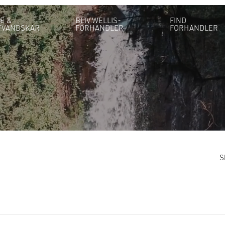
E &
BLIV WELLIS-
FIND
TVANDSKAR
FORHANDLER
FORHANDLER
S