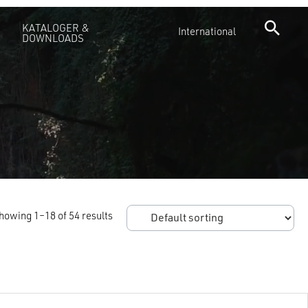
KATALOGER &
International
DOWNLOADS
howing 1–18 of 54 results