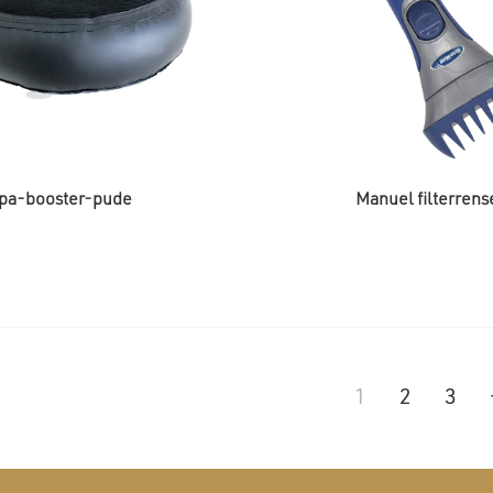
pa-booster-pude
Manuel filterrens
1
2
3