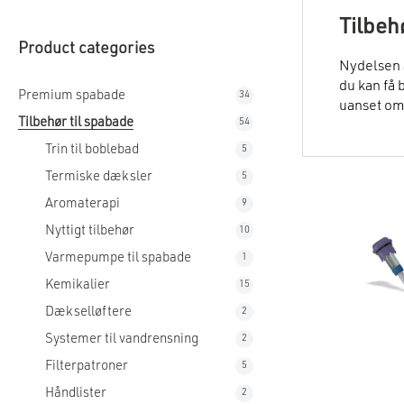
Tilbeh
Product categories
Nydelsen a
du kan få 
Premium spabade
34
34
uanset om 
products
Tilbehør til spabade
54
54
Blandt Wel
products
vandrensni
Trin til boblebad
5
5
Vedligehol
products
Termiske dæksler
5
5
sigt.
products
Aromaterapi
9
9
Men Wellis
products
Aromaterap
Nyttigt tilbehør
10
10
vildmarks
products
Varmepumpe til spabade
1
1
Nyttige ti
product
nakkestøtt
Kemikalier
15
15
products
Varmepump
Dækselløftere
2
2
billig måd
products
Systemer til vandrensning
2
2
Trappetrin
products
Håndlister
Filterpatroner
5
5
Filterpatr
products
Håndlister
2
2