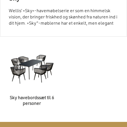
Wellis’ »Sky«-havemøbelserie er som en himmelsk
vision, der bringer friskhed og skønhed fra naturen ind i
dit hjem. »Sky”-møblerne har et enkelt, men elegant
design, der giver ægte afslapning og ro. Forestil dig at
sidde i den komfortable »Sky«-sofa og beundre
udsigten til din hjemmeoase, mens du læser en god
bog eller nipper til en god vin.
Sky havebordssæt til 6
personer