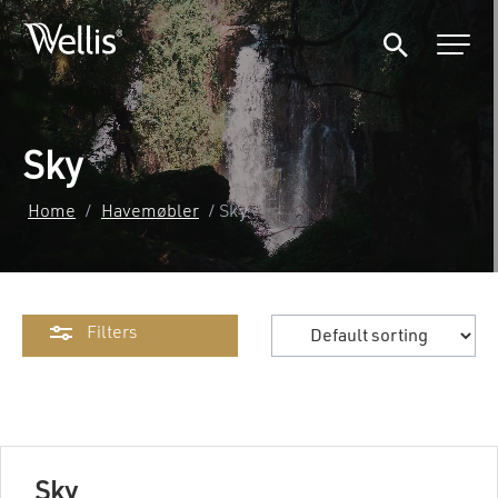
Sky
Home
/
Havemøbler
/ Sky
Filters
Sky