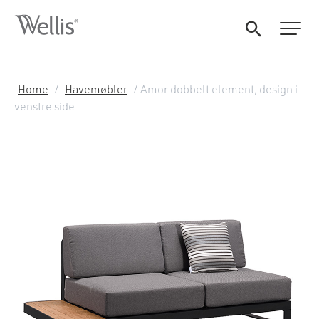
Home
/
Havemøbler
/ Amor dobbelt element, design i
venstre side