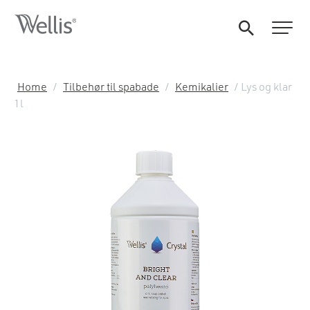
Home
/
Tilbehør til spabade
/
Kemikalier
/ Lys og klar
1l