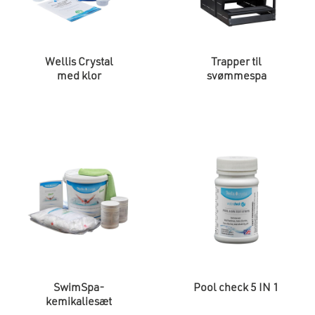
Wellis Crystal
Trapper til
med klor
svømmespa
SwimSpa-
Pool check 5 IN 1
kemikaliesæt