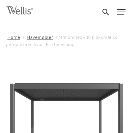
Home
/
Havemøbler
/ MotionFlex 400 bioklimatisk
pergola med hvid LED-belysning