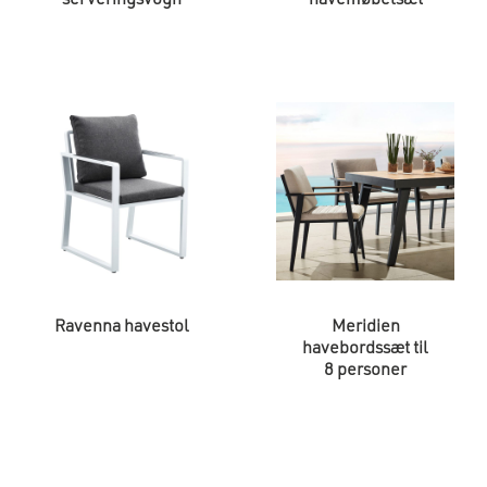
serveringsvogn
havemøbelsæt
Ravenna havestol
Meridien
havebordssæt til
8 personer