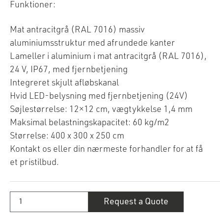
Funktioner:
Mat antracitgrå (RAL 7016) massiv
aluminiumsstruktur med afrundede kanter
Lameller i aluminium i mat antracitgrå (RAL 7016),
24 V, IP67, med fjernbetjening
Integreret skjult afløbskanal
Hvid LED-belysning med fjernbetjening (24V)
Søjlestørrelse: 12×12 cm, vægtykkelse 1,4 mm
Maksimal belastningskapacitet: 60 kg/m2
Størrelse: 400 x 300 x 250 cm
Kontakt os eller din nærmeste forhandler for at få
et pristilbud.
MotionFlex
Request a Quote
400
bioklimatisk
pergola