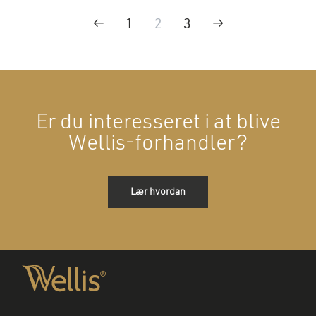
←
1
2
3
→
Er du interesseret i at blive
Wellis-forhandler?
Lær hvordan