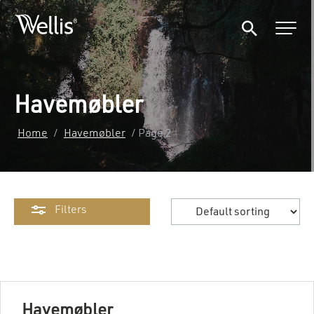
Havemøbler
Home
/
Havemøbler
/ Page 2
Filters
Havemøbler