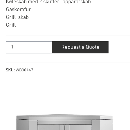
Køleskab med 2 skuffer i apparatskab
Gaskomfur
Grill-skab
Grill
Coyote
Request a Quote
7-
delt
sammensætning
quantity
SKU:
WB00447