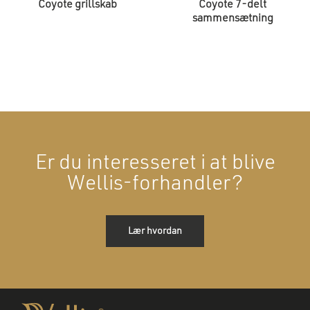
Coyote grillskab
Coyote 7-delt
sammensætning
Er du interesseret i at blive
Wellis-forhandler?
Lær hvordan