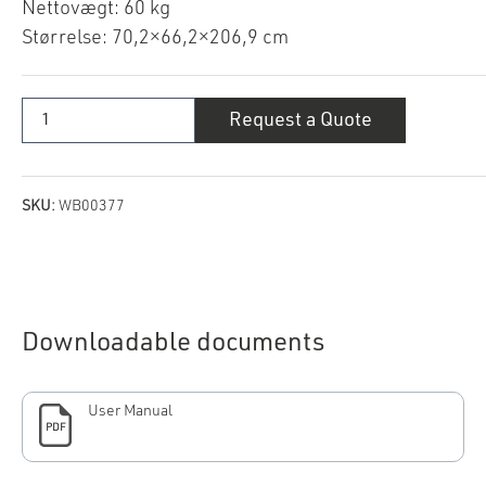
Nettovægt: 60 kg
Størrelse: 70,2×66,2×206,9 cm
Coyote
Request a Quote
pizzaovn
quantity
SKU:
WB00377
Downloadable documents
User Manual
PDF