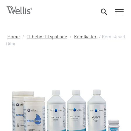
Home
/
Tilbehør til spabade
/
Kemikalier
/ Kemisk sæt
i klar