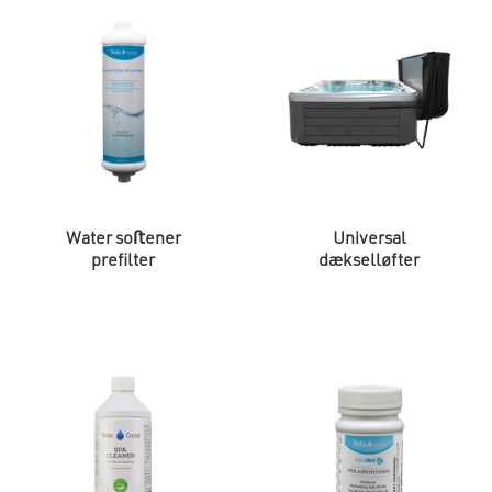
Water soﬅener
Universal
prefilter
dækselløfter