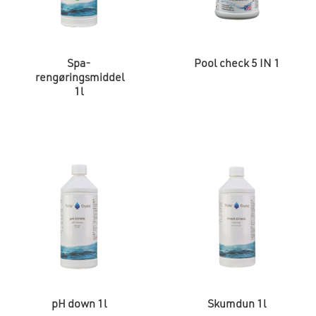
Spa-
Pool check 5 IN 1
rengøringsmiddel
1l
pH down 1l
Skumdun 1l